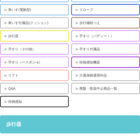
車いす(電動型)
スロープ
車いす付属品(クッション)
歩行補助つえ
歩行器
手すり（バディーⅠ）
手すり（その他）
手すり付属品
手すり（ベスポジ-e）
徘徊感知機器
リフト
介護保険適用外品
Q&A
廃盤・取扱中止商品一覧
徘徊感知
歩行器