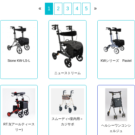
«
»
1
2
3
4
5
Stone KW-LS-L
KWシリーズ Pastel
ニューストリーム
スムーディ<室内用＞
RT.3(アールティース
カジサポ
ヘルシーワンコンシ
リー)
ェルジュ