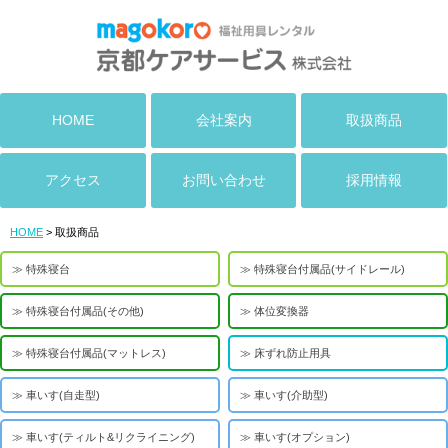
HOME
会社案内
取扱商品
アクセス
お問い合わせ
採用情報
HOME
> 取扱商品
特殊寝台
特殊寝台付属品(サイドレール)
特殊寝台付属品(その他)
体位変換器
特殊寝台付属品(マットレス)
床ずれ防止用具
車いす(自走型)
車いす(介助型)
車いす(ティルト&リクライニング)
車いす(オプション)