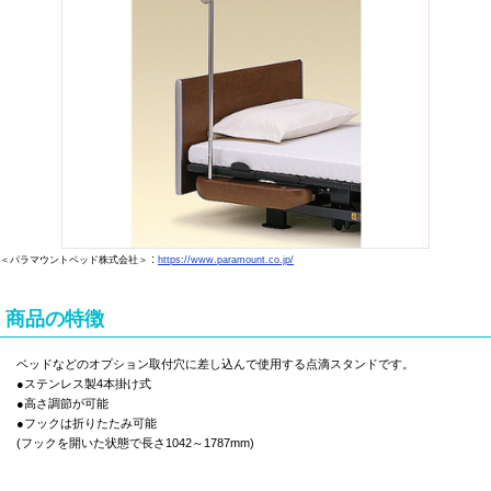
:
＜パラマウントベッド株式会社＞
https://www.paramount.co.jp/
商品の特徴
ベッドなどのオプション取付穴に差し込んで使用する点滴スタンドです。
●ステンレス製4本掛け式
●高さ調節が可能
●フックは折りたたみ可能
(フックを開いた状態で長さ1042～1787mm)