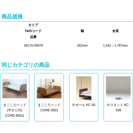
商品規格
タイプ
TAISコード
幅
全長
品番
00170-00078
282mm
1,042～1,787mm
同じカテゴリの商品
まごころベッド
まごころベッド
Ⅳポール KC-56
Ⅳスタンド KC-
(手すり付)
CORE-8001
508
CORE-80011