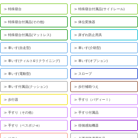
特殊寝台
特殊寝台付属品(サイドレール)
特殊寝台付属品(その他)
体位変換器
特殊寝台付属品(マットレス)
床ずれ防止用具
車いす(自走型)
車いす(介助型)
車いす(ティルト&リクライニング)
車いす(オプション)
車いす(電動型)
スロープ
車いす付属品(クッション)
歩行補助つえ
歩行器
手すり（バディーⅠ）
手すり（その他）
手すり付属品
手すり（ベスポジ-e）
徘徊感知機器