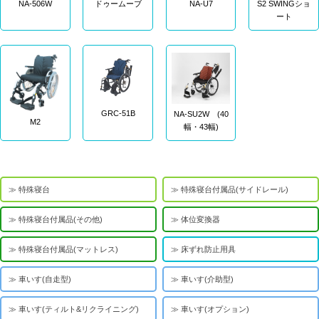
NA-506W
ドゥームーブ
NA-U7
S2 SWINGショ
ート
GRC-51B
NA-SU2W (40
M2
幅・43幅)
特殊寝台
特殊寝台付属品(サイドレール)
特殊寝台付属品(その他)
体位変換器
特殊寝台付属品(マットレス)
床ずれ防止用具
車いす(自走型)
車いす(介助型)
車いす(ティルト&リクライニング)
車いす(オプション)