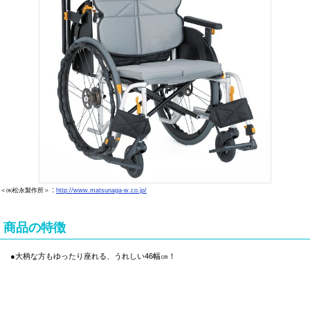
:
＜㈱松永製作所＞
http://www.matsunaga-w.co.jp/
商品の特徴
●大柄な方もゆったり座れる、うれしい46幅㎝！