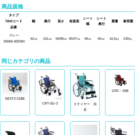
商品規格
タイプ
シート
シート
TAISコード
幅
奥行
高さ
前座高
重量
耐荷重
幅
奥行
品番
グレー
62㎝
101㎝
94/96㎝
45/47㎝
46㎝
40㎝
16.6㎏
130㎏
00066-000394
同じカテゴリの商品
GRC－50B
NEXT2-51BE
CRT-SG-3
ステイヤー 自
走