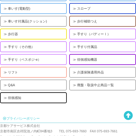
車いす(電動型)
スロープ
車いす付属品(クッション)
歩行補助つえ
歩行器
手すり（バディーⅠ）
手すり（その他）
手すり付属品
手すり（ベスポジ-e）
徘徊感知機器
リフト
介護保険適用外品
Q&A
廃盤・取扱中止商品一覧
徘徊感知
プライバシーポリシー
京都ケアサービス株式会社
京都市南区吉祥院池ノ内町84番地3 TEL 075-693-7660 FAX 075-693-7661