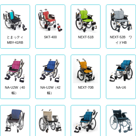
とまっティ
SKT-400
NEXT-51B
NEXT-52B ワ
MBY-41RB
イドHB
NA-U2W（40
NA-U2W（42
NEXT-70B
NA-U6
幅）
幅）