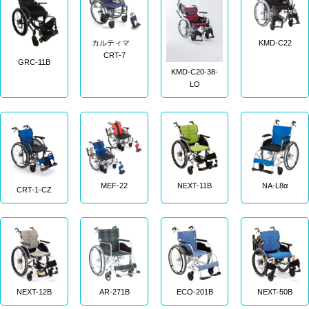
カルティマ
KMD-C22
CRT-7
GRC-11B
KMD-C20-38-
LO
MEF-22
NEXT-11B
NA-L8α
CRT-1-CZ
NEXT-12B
AR-271B
ECO-201B
NEXT-50B