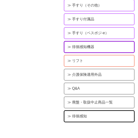
手すり（その他）
手すり付属品
手すり（ベスポジ-e）
徘徊感知機器
リフト
介護保険適用外品
Q&A
廃盤・取扱中止商品一覧
徘徊感知