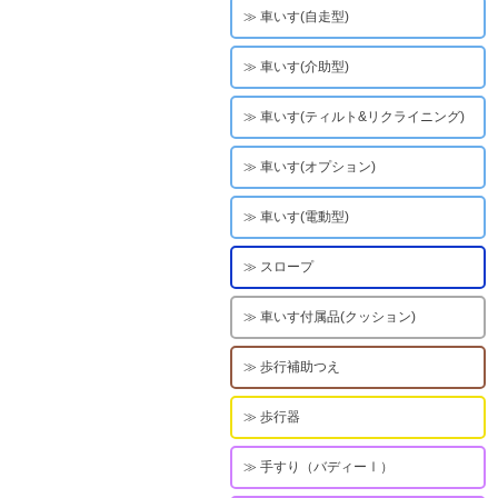
車いす(自走型)
車いす(介助型)
車いす(ティルト&リクライニング)
車いす(オプション)
車いす(電動型)
スロープ
車いす付属品(クッション)
歩行補助つえ
歩行器
手すり（バディーⅠ）