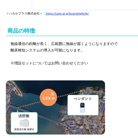
:
＜ハカルプラス株式会社＞
https://care-ai.jp/lora/simple/lp/
商品の特徴
無線通信の距離が長く、広範囲に無線が届くようになりますので
離床検知システムの導入が可能になります。
※増設セットについてはお問い合わせください