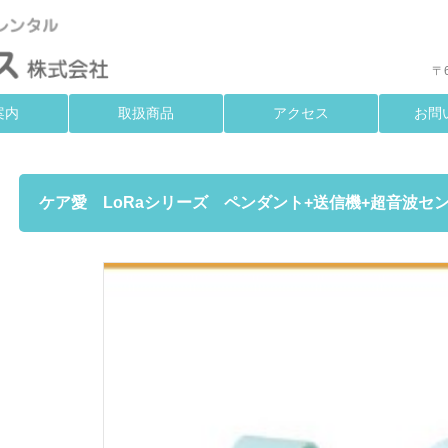
〒
案内
取扱商品
アクセス
お問
ケア愛 LoRaシリーズ ペンダント+送信機+超音波セ