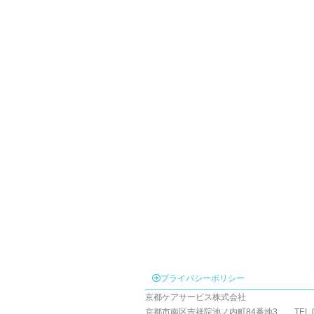
プライバシーポリシー
京都ケアサービス株式会社
京都市南区吉祥院池ノ内町84番地3 TEL 075-69