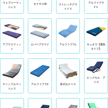
アルファプラ
ウェブリーマッ
ネクサスIB
ストレッチグラ
FⅡ
トレス
イドⅡ
アプラスフィッ
エバープラウド
アルファプラL
キュオラ【通気
ト
タイプ】
ビッグセル ア
イズ
ディンプルマッ
アルファプラF
床ずれナース
トレス