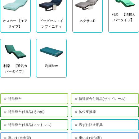
利楽 【清拭カ
バータイプ】
オスカー 【エア
ビッグセル・イ
ネクサスR
タイプ】
ンフィニティ
利楽 【通気カ
利楽fiow
バータイプ】
特殊寝台
特殊寝台付属品(サイドレール)
特殊寝台付属品(その他)
体位変換器
特殊寝台付属品(マットレス)
床ずれ防止用具
車いす(自走型)
車いす(介助型)