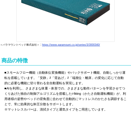
:
＜パラマウントベッド株式会社＞
https://www.paramount.co.jp/series/3/3000340/
商品の特徴
■スモールフロー機能（自動体位変換機能）やバックサポート機能、自動しっかり運
転を搭載しています。「安静」⇄「背あげ」⇄「端座位・離床」の変化に応じて自動
的に必要な機能に切り替わる全自動運転を実現します。
■AIを利用し、さまざまな体重・体形での、さまざまな動作パターンを学習させてつ
くりあげた独自の制御アルゴリズムを搭載したi-fitting（かたさ自動運転機能）が、利
用者様の姿勢やベッドの背角度に合わせて自動的にマットレスのかたさを調節するこ
とで、常に効果的な体圧分散をサポートします。
※マットレスカバーは、清拭タイプと通気タイプをご用意しています。