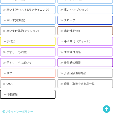
車いす(ティルト&リクライニング)
車いす(オプション)
車いす(電動型)
スロープ
車いす付属品(クッション)
歩行補助つえ
歩行器
手すり（バディーⅠ）
手すり（その他）
手すり付属品
手すり（ベスポジ-e）
徘徊感知機器
リフト
介護保険適用外品
Q&A
廃盤・取扱中止商品一覧
徘徊感知
プライバシーポリシー