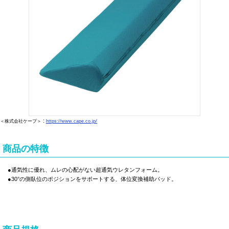
:
＜株式会社ケープ＞
https://www.cape.co.jp/
商品の特徴
●通気性に優れ、ムレの心配がない超通気ウレタンフォーム。
●30°の側臥位のポジションをサポートする、体位変換補助パッド。