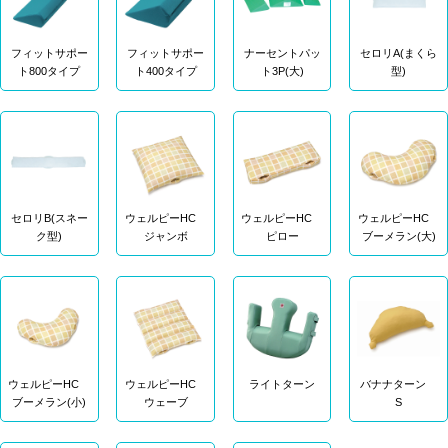
フィットサポー
フィットサポー
ナーセントパッ
セロリA(まくら
ト800タイプ
ト400タイプ
ト3P(大)
型)
セロリB(スネー
ウェルピーHC
ウェルピーHC
ウェルピーHC
ク型)
ジャンボ
ピロー
ブーメラン(大)
ウェルピーHC
ウェルピーHC
ライトターン
バナナターン
ブーメラン(小)
ウェーブ
S