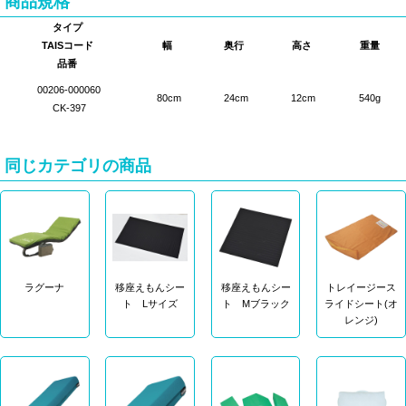
商品規格
タイプ
TAISコード
幅
奥行
高さ
重量
品番
00206-000060
80cm
24cm
12cm
540g
CK-397
同じカテゴリの商品
ラグーナ
移座えもんシー
移座えもんシー
トレイージース
ト Lサイズ
ト Mブラック
ライドシート(オ
レンジ)