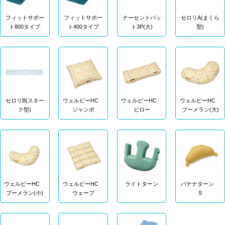
フィットサポー
フィットサポー
ナーセントパッ
セロリA(まくら
ト800タイプ
ト400タイプ
ト3P(大)
型)
セロリB(スネー
ウェルピーHC
ウェルピーHC
ウェルピーHC
ク型)
ジャンボ
ピロー
ブーメラン(大)
ウェルピーHC
ウェルピーHC
ライトターン
バナナターン
ブーメラン(小)
ウェーブ
S