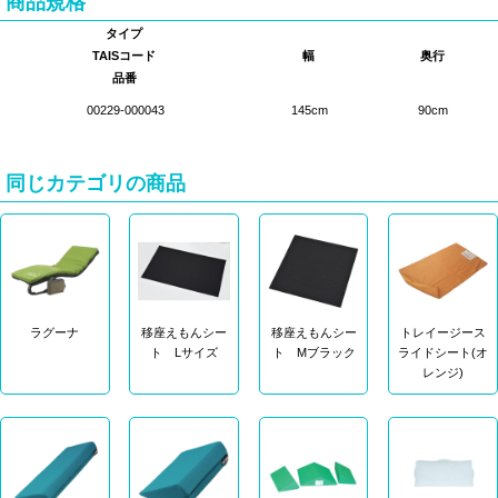
商品規格
タイプ
TAISコード
幅
奥行
品番
00229-000043
145cm
90cm
同じカテゴリの商品
ラグーナ
移座えもんシー
移座えもんシー
トレイージース
ト Lサイズ
ト Mブラック
ライドシート(オ
レンジ)