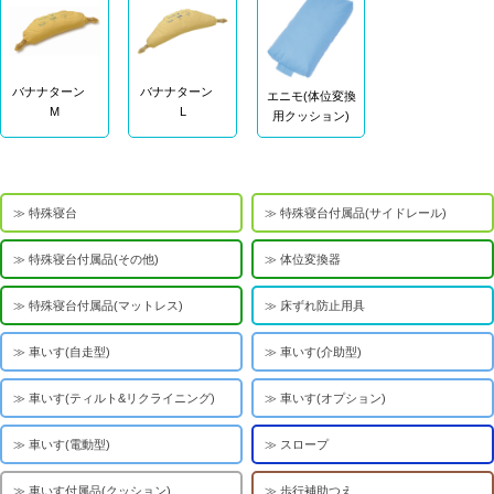
バナナターン
バナナターン
エニモ(体位変換
M
L
用クッション)
特殊寝台
特殊寝台付属品(サイドレール)
特殊寝台付属品(その他)
体位変換器
特殊寝台付属品(マットレス)
床ずれ防止用具
車いす(自走型)
車いす(介助型)
車いす(ティルト&リクライニング)
車いす(オプション)
車いす(電動型)
スロープ
車いす付属品(クッション)
歩行補助つえ