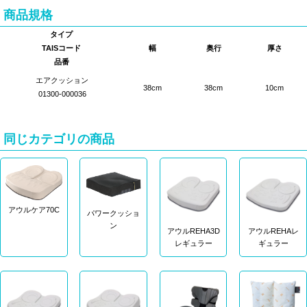
商品規格
タイプ
TAISコード
幅
奥行
厚さ
品番
エアクッション
38cm
38cm
10cm
01300-000036
同じカテゴリの商品
アウルケア70C
パワークッショ
ン
アウルREHA3D
アウルREHAレ
レギュラー
ギュラー