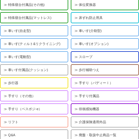
特殊寝台付属品(その他)
体位変換器
特殊寝台付属品(マットレス)
床ずれ防止用具
車いす(自走型)
車いす(介助型)
車いす(ティルト&リクライニング)
車いす(オプション)
車いす(電動型)
スロープ
車いす付属品(クッション)
歩行補助つえ
歩行器
手すり（バディーⅠ）
手すり（その他）
手すり付属品
手すり（ベスポジ-e）
徘徊感知機器
リフト
介護保険適用外品
Q&A
廃盤・取扱中止商品一覧