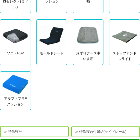
幅
ロセレクト(ミド
ッション
ル)
ソロ・PSV
モールドシート
床ずれナース車
ストップアンド
いす用
スライド
アルファプラF
クッション
特殊寝台
特殊寝台付属品(サイドレール)