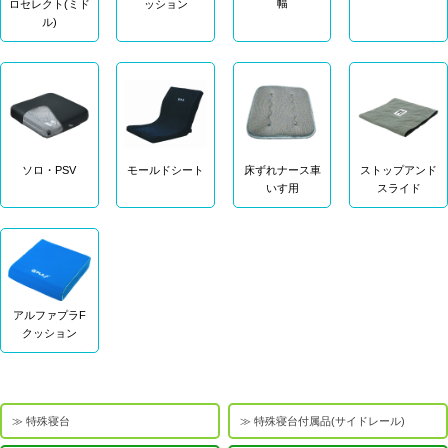
幅
ロセレクト(ミド
ッション
ル)
ソロ・PSV
モールドシート
床ずれナース車
ストップアンド
いす用
スライド
アルファプラF
クッション
特殊寝台
特殊寝台付属品(サイドレール)