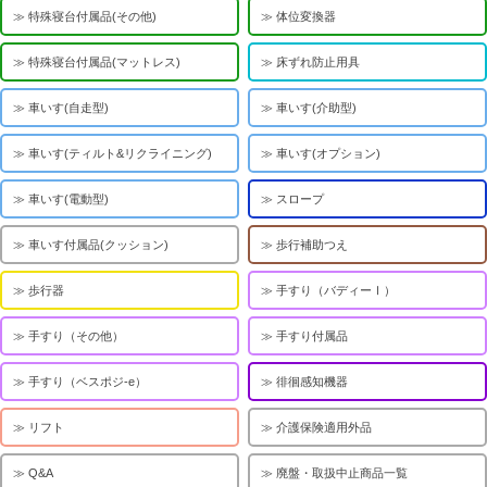
特殊寝台付属品(その他)
体位変換器
特殊寝台付属品(マットレス)
床ずれ防止用具
車いす(自走型)
車いす(介助型)
車いす(ティルト&リクライニング)
車いす(オプション)
車いす(電動型)
スロープ
車いす付属品(クッション)
歩行補助つえ
歩行器
手すり（バディーⅠ）
手すり（その他）
手すり付属品
手すり（ベスポジ-e）
徘徊感知機器
リフト
介護保険適用外品
Q&A
廃盤・取扱中止商品一覧