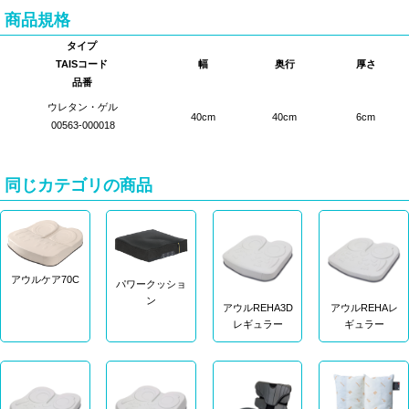
商品規格
タイプ
TAISコード
幅
奥行
厚さ
品番
ウレタン・ゲル
40cm
40cm
6cm
00563-000018
同じカテゴリの商品
アウルケア70C
パワークッショ
ン
アウルREHA3D
アウルREHAレ
レギュラー
ギュラー