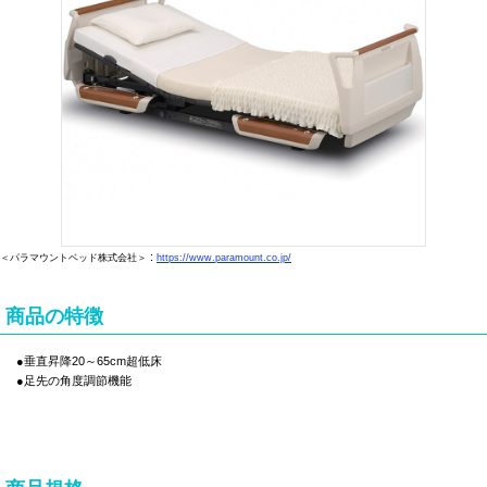
:
＜パラマウントベッド株式会社＞
https://www.paramount.co.jp/
商品の特徴
●垂直昇降20～65cm超低床
●足先の角度調節機能