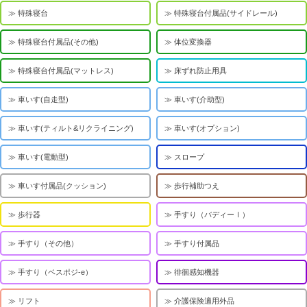
特殊寝台
特殊寝台付属品(サイドレール)
特殊寝台付属品(その他)
体位変換器
特殊寝台付属品(マットレス)
床ずれ防止用具
車いす(自走型)
車いす(介助型)
車いす(ティルト&リクライニング)
車いす(オプション)
車いす(電動型)
スロープ
車いす付属品(クッション)
歩行補助つえ
歩行器
手すり（バディーⅠ）
手すり（その他）
手すり付属品
手すり（ベスポジ-e）
徘徊感知機器
リフト
介護保険適用外品