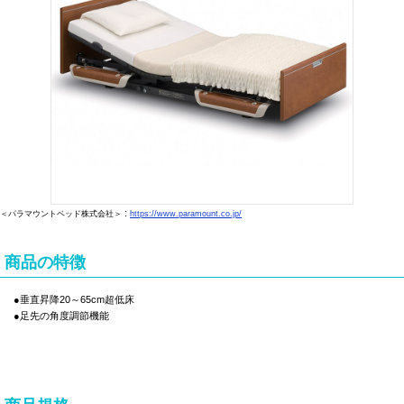
:
＜パラマウントベッド株式会社＞
https://www.paramount.co.jp/
商品の特徴
●垂直昇降20～65cm超低床
●足先の角度調節機能