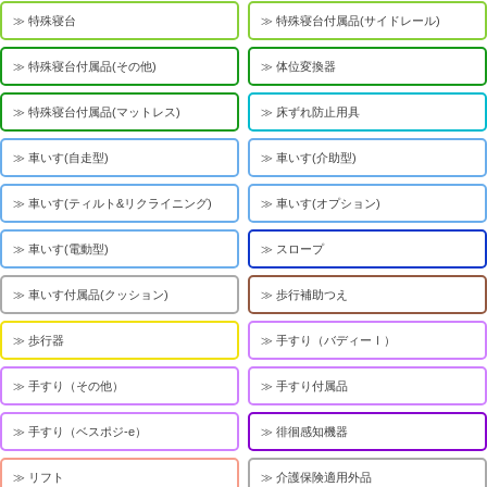
特殊寝台
特殊寝台付属品(サイドレール)
特殊寝台付属品(その他)
体位変換器
特殊寝台付属品(マットレス)
床ずれ防止用具
車いす(自走型)
車いす(介助型)
車いす(ティルト&リクライニング)
車いす(オプション)
車いす(電動型)
スロープ
車いす付属品(クッション)
歩行補助つえ
歩行器
手すり（バディーⅠ）
手すり（その他）
手すり付属品
手すり（ベスポジ-e）
徘徊感知機器
リフト
介護保険適用外品