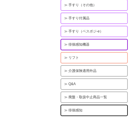
手すり（その他）
手すり付属品
手すり（ベスポジ-e）
徘徊感知機器
リフト
介護保険適用外品
Q&A
廃盤・取扱中止商品一覧
徘徊感知