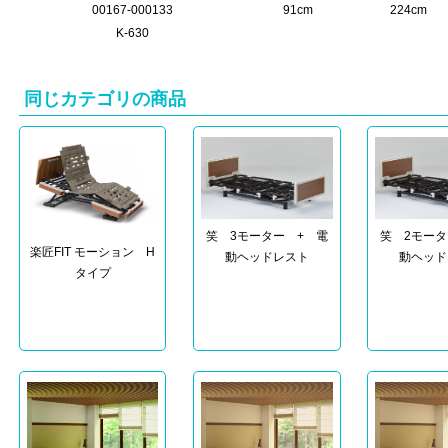
00167-000133
91cm
224cm
K-630
同じカテゴリの商品
笑 3モーター + 電
笑 2モータ
楽匠FIT モーション H
動ヘッドレスト
動ヘッド
タイプ