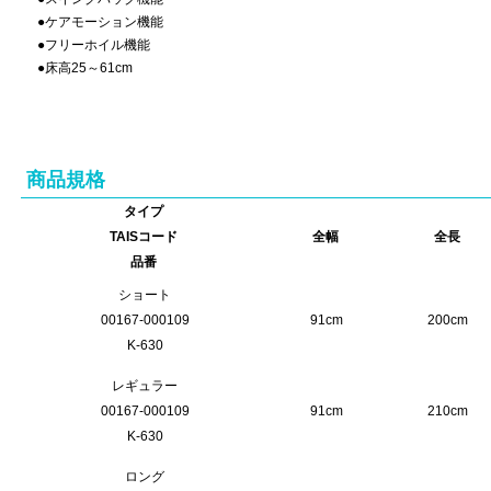
●ケアモーション機能
●フリーホイル機能
●床高25～61cm
商品規格
タイプ
TAISコード
全幅
全長
品番
ショート
00167-000109
91cm
200cm
K-630
レギュラー
00167-000109
91cm
210cm
K-630
ロング