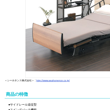
:
＜シーホネンス株式会社＞
http://www.seahonence.co.jp/
商品の特徴
●サイドレール追従型
●スイングバック機能