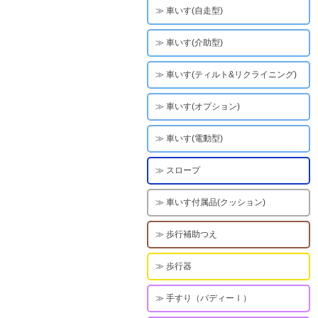
車いす(自走型)
車いす(介助型)
車いす(ティルト&リクライニング)
車いす(オプション)
車いす(電動型)
スロープ
車いす付属品(クッション)
歩行補助つえ
歩行器
手すり（バディーⅠ）